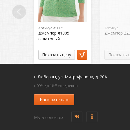
Артикул л1005
Артикул
Джемпер л1005
Джемпер 22
салатовый
Показать цену
Показать 
г. Люберцы, ул. Митрофанова, д. 20А
00
00
c 09
до 18
ежедневно
Напишите нам
Мы в соцсетях