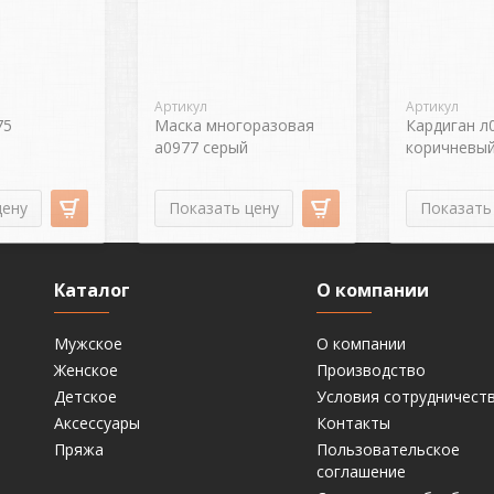
Артикул
Артикул
75
Маска многоразовая
Кардиган л
а0977 серый
коричневый
цену
Показать цену
Показать
Каталог
О компании
Мужское
О компании
Женское
Производство
Детское
Условия сотрудничест
Аксессуары
Контакты
Пряжа
Пользовательское
соглашение