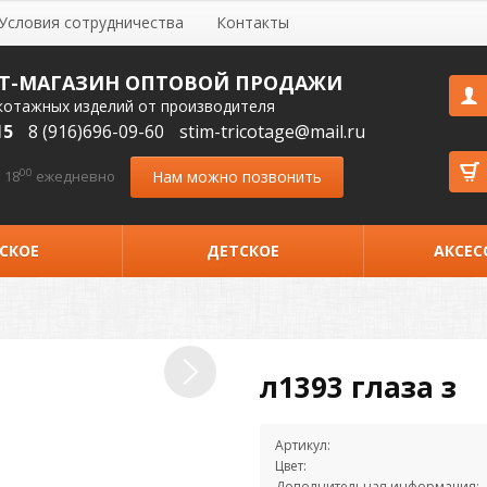
Условия сотрудничества
Контакты
Т-МАГАЗИН ОПТОВОЙ ПРОДАЖИ
котажных изделий от производителя
15
8 (916)696-09-60
stim-tricotage@mail.ru
00
Нам можно позвонить
 18
ежедневно
СКОЕ
ДЕТСКОЕ
АКСЕС
л1393 глаза з
Артикул:
Цвет:
Дополнительная информация: