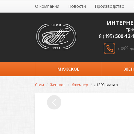
О компании
Новости
Производство
ИНТЕРНЕ
три
8 (495)
500-12-
00
c 09
до
МУЖСКОЕ
ЖЕН
Стим
Женское
Джемпер
л1393 глаза з