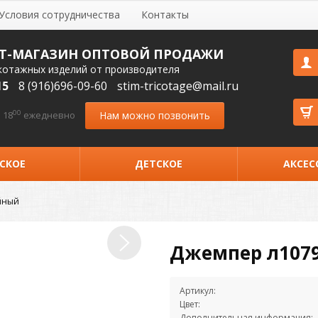
Условия сотрудничества
Контакты
Т-МАГАЗИН ОПТОВОЙ ПРОДАЖИ
котажных изделий от производителя
15
8 (916)696-09-60
stim-tricotage@mail.ru
00
Нам можно позвонить
 18
ежедневно
СКОЕ
ДЕТСКОЕ
АКСЕС
йный
Джемпер л107
Артикул:
Цвет:
Дополнительная информация: