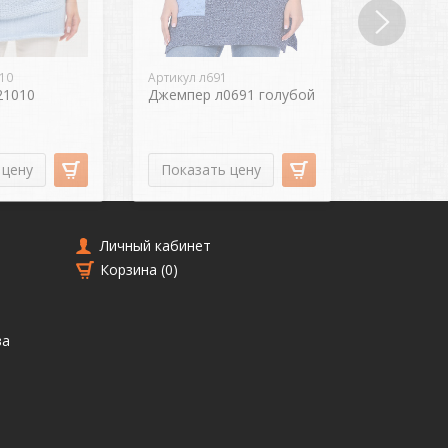
10
Артикул л691
Артикул
21010
Джемпер л0691 голубой
Джемпер 1
 цену
Показать цену
Показат
Личный кабинет
Корзина (
0
)
ва