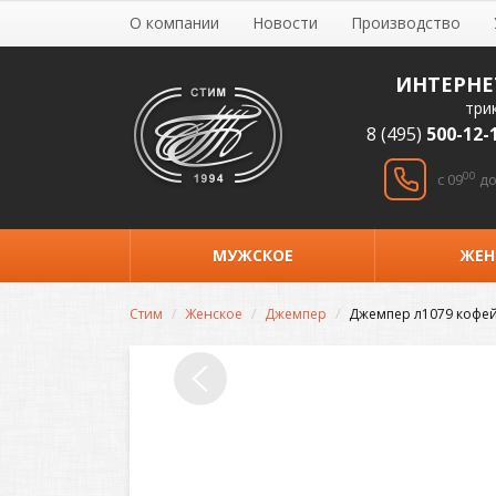
О компании
Новости
Производство
ИНТЕРНЕ
три
8 (495)
500-12-
00
c 09
до
МУЖСКОЕ
ЖЕН
Стим
Женское
Джемпер
Джемпер л1079 кофе