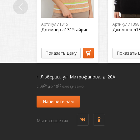
Артикул л1315
Артикул л1398
Джемпер л1315 айрис
Джемпер л1
Показать цену
Показать 
г. Люберцы, ул. Митрофанова, д. 20А
00
00
c 09
до 18
ежедневно
Напишите нам
Мы в соцсетях