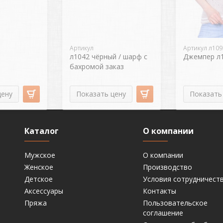
Артикул
Артикул л109
л1042 чёрный / шарф с
Джемпер л1
бахромой заказ
цену
Показать цену
Показать
Каталог
О компании
Мужское
О компании
Женское
Производство
Детское
Условия сотрудничест
Аксессуары
Контакты
Пряжа
Пользовательское
соглашение