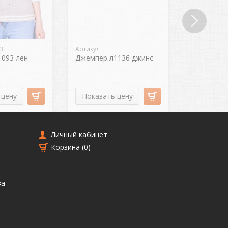
3
Артикул
Артикул
093 лен
Джемпер л1136 джинс
Интересно
бежевый
 цену
Показать цену
Показат
Личный кабинет
Корзина (
0
)
ва