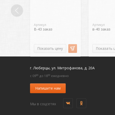
Артикул
Артикул
В-43 заказ
в-40 заказ
Показать цену
Показать 
г. Люберцы, ул. Митрофанова, д. 20А
00
00
c 09
до 18
ежедневно
Напишите нам
Мы в соцсетях