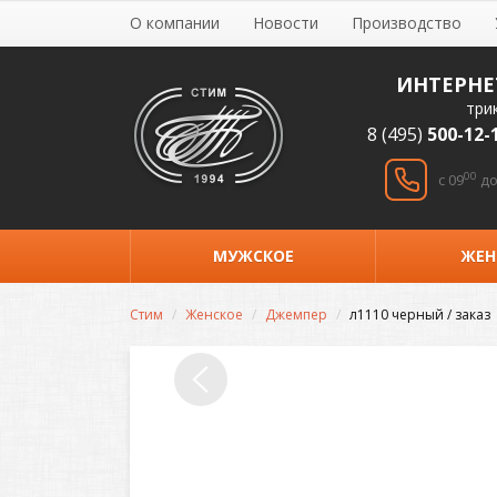
О компании
Новости
Производство
ИНТЕРНЕ
три
8 (495)
500-12-
00
c 09
до
МУЖСКОЕ
ЖЕН
Стим
Женское
Джемпер
л1110 черный / заказ