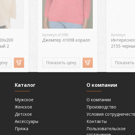
Артикул л1098
Артикул
20х200
Джемпер л1098 коралл
Интереснос
ый 2
2155 черны
цену
Показать цену
Показать
Каталог
О компании
Мужское
О компании
Женское
Производство
Детское
Условия сотрудничест
Аксессуары
Контакты
Пряжа
Пользовательское
соглашение