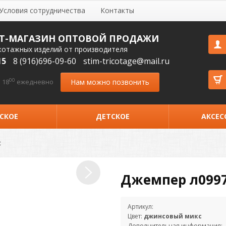
Условия сотрудничества
Контакты
Т-МАГАЗИН ОПТОВОЙ ПРОДАЖИ
котажных изделий от производителя
15
8 (916)696-09-60
stim-tricotage@mail.ru
00
Нам можно позвонить
 18
ежедневно
СКОЕ
ДЕТСКОЕ
АКСЕС
с
Джемпер л099
Артикул:
Цвет:
джинсовый микс
Дополнительная информация: