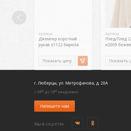
Артикул
Артикул
Джемпер короткий
Плед/Плед 2
рукав л1122 бирюза
н2009 бежев
Показать цену
Показать 
г. Люберцы, ул. Митрофанова, д. 20А
00
00
c 09
до 18
ежедневно
Напишите нам
Мы в соцсетях