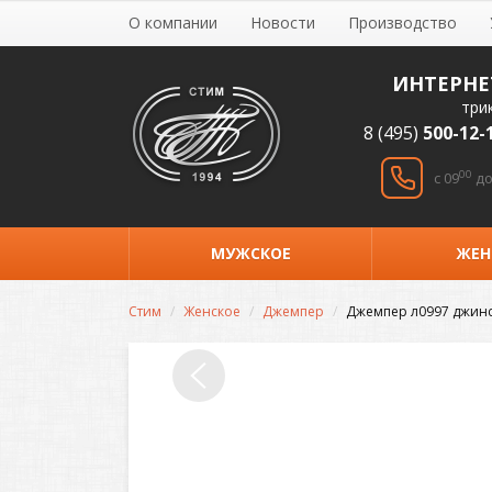
О компании
Новости
Производство
ИНТЕРНЕ
три
8 (495)
500-12-
00
c 09
до
МУЖСКОЕ
ЖЕН
Стим
Женское
Джемпер
Джемпер л0997 джин