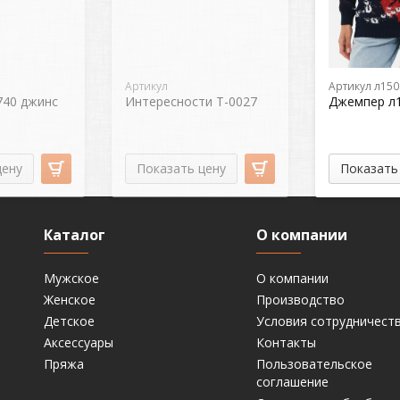
Артикул
Артикул л150
740 джинс
Интересности Т-0027
Джемпер л1
цену
Показать цену
Показать
Каталог
О компании
Мужское
О компании
Женское
Производство
Детское
Условия сотрудничест
Аксессуары
Контакты
Пряжа
Пользовательское
соглашение