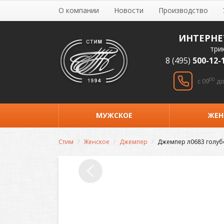
О компании
Новости
Производство
ИНТЕРНЕ
три
8 (495)
500-12-
00
c 09
до
МУЖСКОЕ
ЖЕН
Стим
Женское
Джемпер
Джемпер л0683 голуб