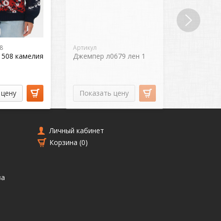
8
Артикул
Артикул л2
508 камелия
Джемпер л0679 лен 1
Джемпер 
 цену
Показать цену
Показат
Личный кабинет
Корзина (
0
)
ва