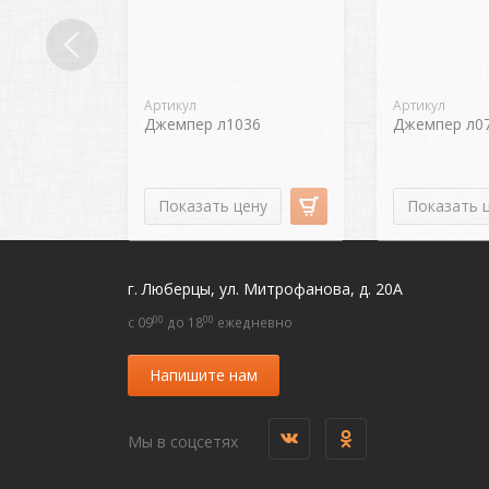
Артикул
Артикул
Джемпер л1036
Джемпер л0
Показать цену
Показать 
г. Люберцы, ул. Митрофанова, д. 20А
00
00
c 09
до 18
ежедневно
Напишите нам
Мы в соцсетях