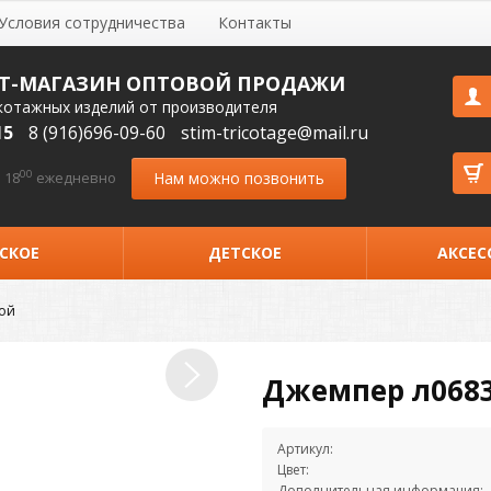
Условия сотрудничества
Контакты
Т-МАГАЗИН ОПТОВОЙ ПРОДАЖИ
котажных изделий от производителя
15
8 (916)696-09-60
stim-tricotage@mail.ru
00
Нам можно позвонить
 18
ежедневно
СКОЕ
ДЕТСКОЕ
АКСЕС
ой
Джемпер л0683
Артикул:
Цвет:
Дополнительная информация: