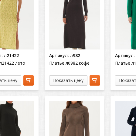
: л21422
Артикул: л982
Артикул:
л21422 лето
Платье л0982 кофе
Платье л
ать цену
Показать цену
Показат