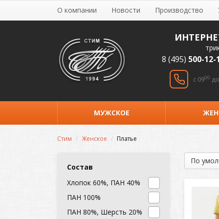
О компании
Новости
Производство
ИНТЕРНЕ
три
8 (495)
500-12-
00
c 09
до
МУЖСКОЕ
ЖЕН
Стим
Женское
Платье
Состав
Хлопок 60%, ПАН 40%
ПАН 100%
ПАН 80%, Шерсть 20%