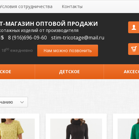
Условия сотрудничества
Контакты
Т-МАГАЗИН ОПТОВОЙ ПРОДАЖИ
котажных изделий от производителя
15
8 (916)696-09-60
stim-tricotage@mail.ru
00
Нам можно позвонить
 18
ежедневно
СКОЕ
ДЕТСКОЕ
АКСЕС