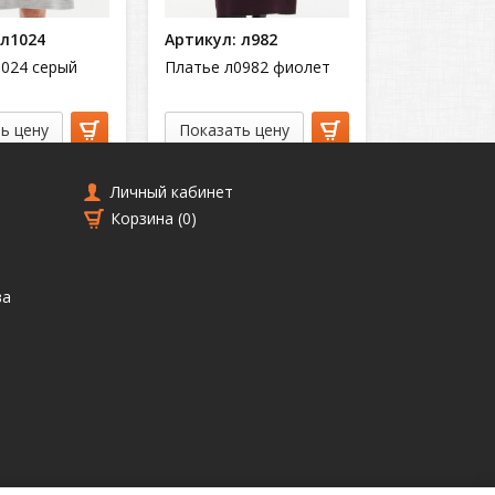
 л1024
Артикул: л982
1024 серый
Платье л0982 фиолет
ь цену
Показать цену
Личный кабинет
Корзина (
0
)
ва