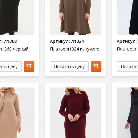
: л1368
Артикул: л1024
Артикул:
л1368 черный
Платье л1024 капучино
Платье л
ать цену
Показать цену
Показат