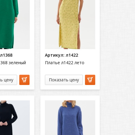
 л1368
Артикул: л1422
1368 зеленый
Платье л1422 лето
ь цену
Показать цену