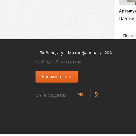
Артикул
Платье 
Показ
г. Люберцы, ул. Митрофанова, д. 20А
00
00
c 09
до 18
ежедневно
Напишите нам
Мы в соцсетях