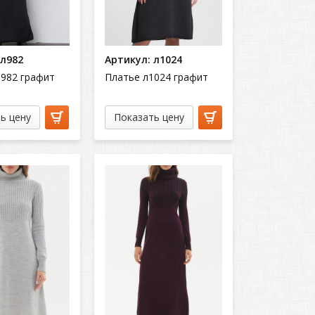
 л982
Артикул: л1024
0982 графит
Платье л1024 графит
ь цену
Показать цену