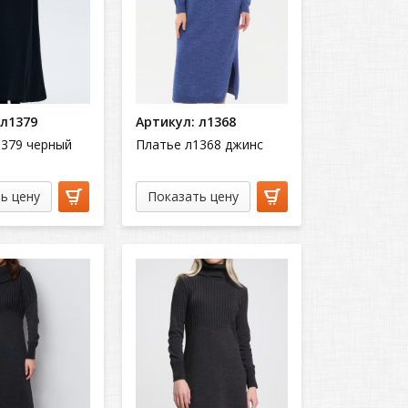
 л1379
Артикул: л1368
1379 черный
Платье л1368 джинс
ь цену
Показать цену