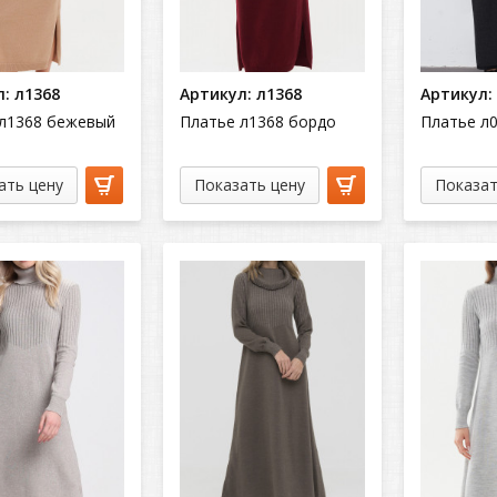
: л1368
Артикул: л1368
Артикул:
л1368 бежевый
Платье л1368 бордо
Платье л
ать цену
Показать цену
Показат