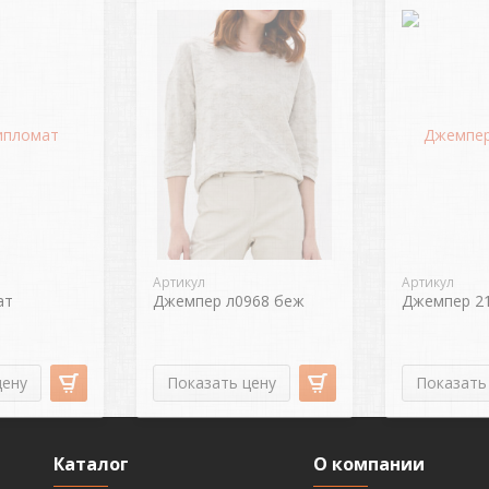
Артикул
Артикул
ат
Джемпер л0968 беж
Джемпер 21
цену
Показать цену
Показать
Каталог
О компании