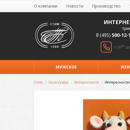
О компании
Новости
Производство
ИНТЕРНЕ
три
8 (495)
500-12-
00
c 09
до
МУЖСКОЕ
ЖЕН
Стим
Аксессуары
Интересности
Интересности 