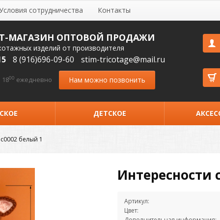
Условия сотрудничества
Контакты
Т-МАГАЗИН ОПТОВОЙ ПРОДАЖИ
котажных изделий от производителя
15
8 (916)696-09-60
stim-tricotage@mail.ru
00
Нам можно позвонить
 18
ежедневно
СКОЕ
ДЕТСКОЕ
АКСЕС
с0002 белый 1
Интересности 
Артикул:
Цвет:
Дополнительная информация: