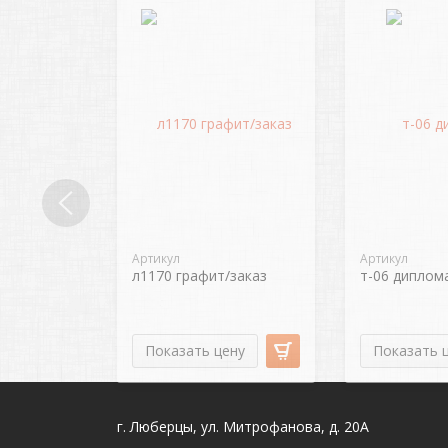
Артикул
Артикул
л1170 графит/заказ
т-06 диплом
Показать цену
Показать 
г. Люберцы, ул. Митрофанова, д. 20А