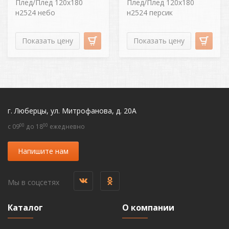
Плед/Плед 120х180
Плед/Плед 120х180
н2524 небо
н2524 персик
Показать цену
Показать цену
г. Люберцы, ул. Митрофанова, д. 20А
00
00
c 09
до 18
ежедневно
Напишите нам
Мы в соцсетях
Каталог
О компании