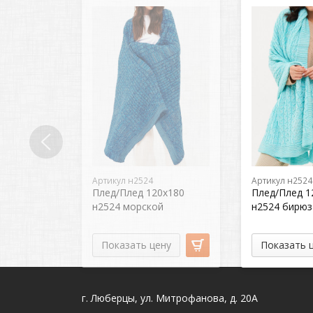
Артикул н2524
Артикул н2524
Плед/Плед 120х180
Плед/Плед 1
н2524 морской
н2524 бирюз
Показать цену
Показать 
г. Люберцы, ул. Митрофанова, д. 20А