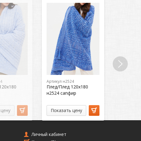
24
Артикул н2524
Артикул н2
120х180
Плед/Плед 120х180
Плед/Плед
н2524 сапфир
н2524 хак
 цену
Показать цену
Показат
Личный кабинет