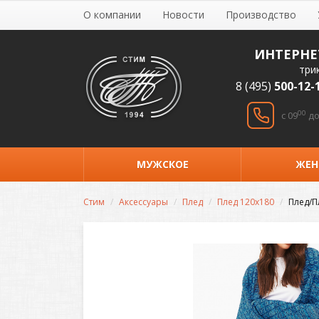
О компании
Новости
Производство
ИНТЕРНЕ
три
8 (495)
500-12-
00
c 09
до
МУЖСКОЕ
ЖЕН
Стим
Аксессуары
Плед
Плед 120х180
Плед/П