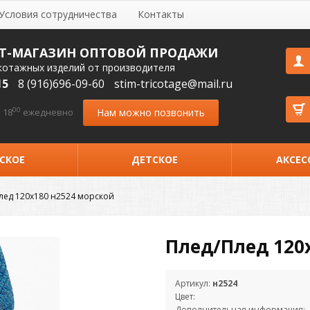
Условия сотрудничества
Контакты
Т-МАГАЗИН ОПТОВОЙ ПРОДАЖИ
котажных изделий от производителя
15
8 (916)696-09-60
stim-tricotage@mail.ru
00
Нам можно позвонить
 18
ежедневно
СКОЕ
ДЕТСКОЕ
АКСЕС
лед 120х180 н2524 морской
Плед/Плед 120
Артикул:
н2524
Цвет:
Дополнительная информация: