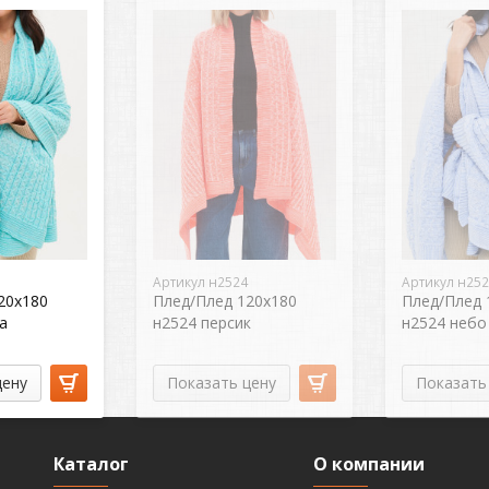
Артикул н2524
Артикул н25
20х180
Плед/Плед 120х180
Плед/Плед 
а
н2524 персик
н2524 небо
цену
Показать цену
Показать
Каталог
О компании