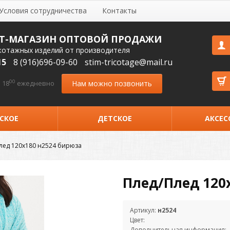
Условия сотрудничества
Контакты
Т-МАГАЗИН ОПТОВОЙ ПРОДАЖИ
котажных изделий от производителя
15
8 (916)696-09-60
stim-tricotage@mail.ru
00
Нам можно позвонить
 18
ежедневно
СКОЕ
ДЕТСКОЕ
АКСЕС
лед 120х180 н2524 бирюза
Плед/Плед 120
Артикул:
н2524
Цвет:
Дополнительная информация: