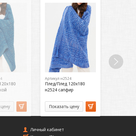
24
Артикул н2524
Артикул н2
120х180
Плед/Плед 120х180
Плед/Плед
кой
н2524 сапфир
н2524 пер
 цену
Показать цену
Показат
Личный кабинет