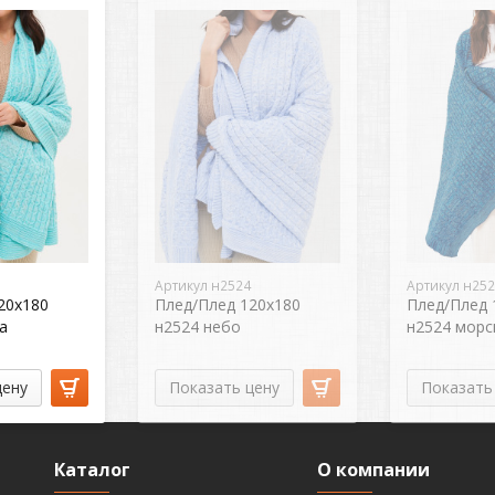
Артикул н2524
Артикул н25
20х180
Плед/Плед 120х180
Плед/Плед 
а
н2524 небо
н2524 морс
цену
Показать цену
Показать
Каталог
О компании