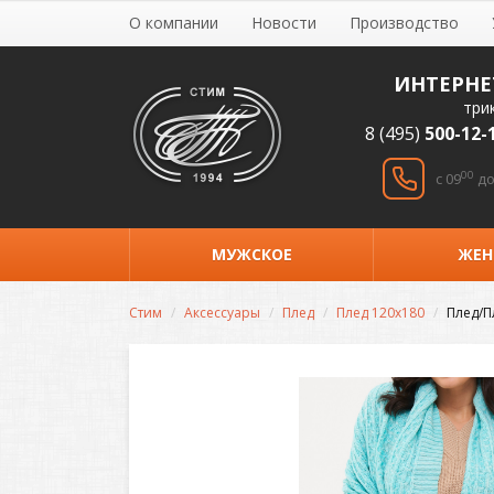
О компании
Новости
Производство
ИНТЕРНЕ
три
8 (495)
500-12-
00
c 09
до
МУЖСКОЕ
ЖЕН
Стим
Аксессуары
Плед
Плед 120х180
Плед/П