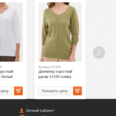
9
Артикул л1339
Артикул л1
ороткий
Джемпер короткий
Джемпер 
9 белый
рукав л1339 олива
рукав л13
 цену
Показать цену
Показат
Личный кабинет