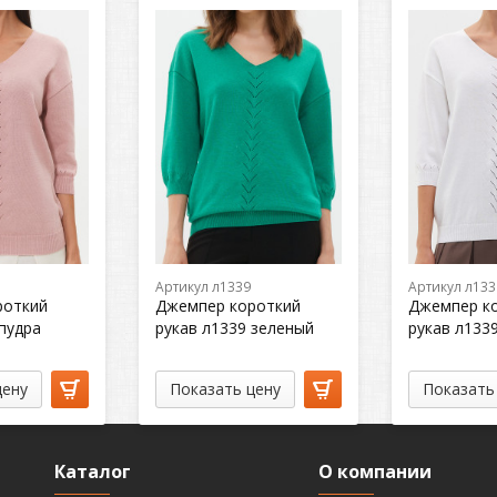
Артикул л1339
Артикул л133
роткий
Джемпер короткий
Джемпер к
 пудра
рукав л1339 зеленый
рукав л133
цену
Показать цену
Показать
Каталог
О компании