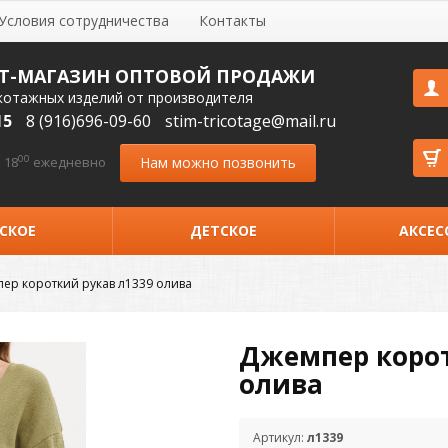
Условия сотрудничества
Контакты
Т-МАГАЗИН ОПТОВОЙ ПРОДАЖИ
котажных изделий от производителя
15
8 (916)696-09-60
stim-tricotage@mail.ru
00
Нам можно позвонить
 18
ежедневно
СКОЕ
ДЕТСКОЕ
АКСЕС
ер короткий рукав л1339 олива
Джемпер корот
олива
Артикул:
л1339