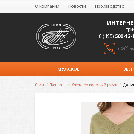
О компании
Новости
Производство
ИНТЕРНЕ
три
8 (495)
500-12-
00
c 09
до
МУЖСКОЕ
ЖЕН
Стим
Женское
Джемпер короткий рукав
Джемп