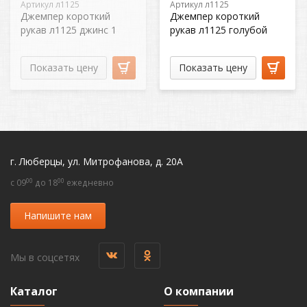
Артикул л1125
Артикул л1125
Джемпер короткий
Джемпер короткий
рукав л1125 джинс 1
рукав л1125 голубой
Показать цену
Показать цену
г. Люберцы, ул. Митрофанова, д. 20А
00
00
c 09
до 18
ежедневно
Напишите нам
Мы в соцсетях
Каталог
О компании