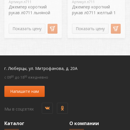
Артикул л711
Артикул л711
Джемпер короткий
Джемпер короткий
рукав л0711 льняной
рукав л0711 желтый 1
Показать цену
Показать цену
г. Люберцы, ул. Митрофанова, д. 20А
00
00
c 09
до 18
ежедневно
Напишите нам
Мы в соцсетях
Каталог
О компании