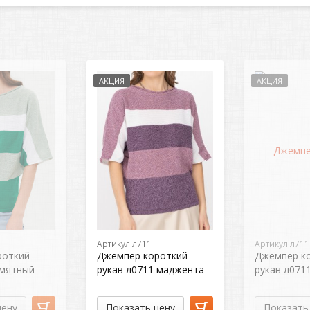
АКЦИЯ
АКЦИЯ
Артикул л711
Артикул л711
роткий
Джемпер короткий
Джемпер к
 мятный
рукав л0711 маджента
рукав л071
цену
Показать цену
Показать