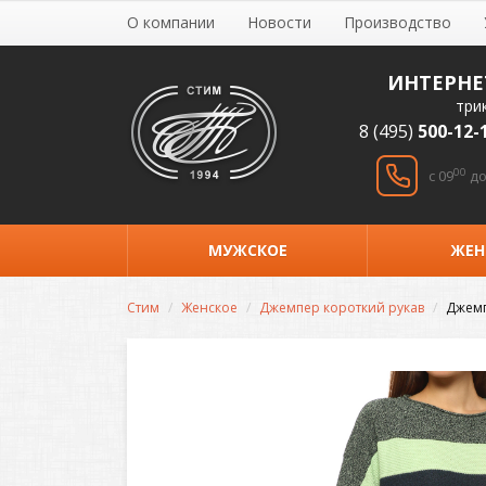
О компании
Новости
Производство
ИНТЕРНЕ
три
8 (495)
500-12-
00
c 09
до
МУЖСКОЕ
ЖЕН
Стим
Женское
Джемпер короткий рукав
Джемп