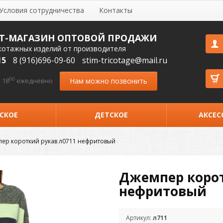
Условия сотрудничества
Контакты
Т-МАГАЗИН ОПТОВОЙ ПРОДАЖИ
котажных изделий от производителя
15
8 (916)696-09-60
stim-tricotage@mail.ru
00
Нам можно позвонить
 18
ежедневно
СКОЕ
ДЕТСКОЕ
АКСЕС
ер короткий рукав л0711 нефритовый
Джемпер корот
нефритовый
Артикул:
л711