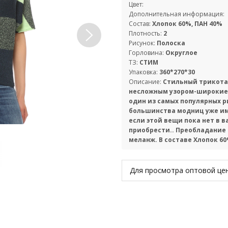
Цвет:
Дополнительная информация:
Состав:
Хлопок 60%, ПАН 40%
Плотность:
2
Рисунок:
Полоска
Горловина:
Округлое
ТЗ:
СТИМ
Упаковка:
360*270*30
Описание:
Стильный трикота
несложным узором-широкие 
один из самых популярных р
большинства модниц уже име
если этой вещи пока нет в 
приобрести.. Преобладание
меланж. В составе Хлопок 6
Для просмотра оптовой ц