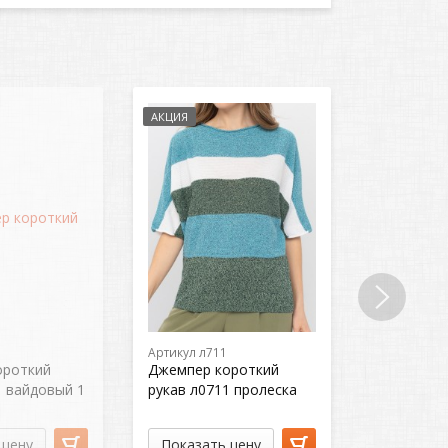
АКЦИЯ
АКЦИЯ
Артикул л711
Артикул л7
ороткий
Джемпер короткий
Джемпер 
1 вайдовый 1
рукав л0711 пролеска
рукав л07
 цену
Показать цену
Показат