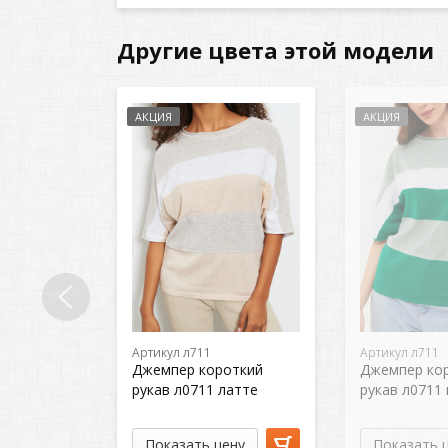
Другие цвета этой модели
АКЦИЯ
АКЦИЯ
Артикул л711
Артикул л711
Джемпер короткий
Джемпер ко
рукав л0711 латте
рукав л0711
Показать цену
Показать 