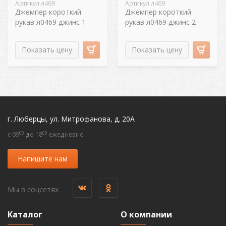
Артикул л469
Артикул л469
Джемпер короткий
Джемпер короткий
рукав л0469 джинс 1
рукав л0469 джинс 2
Показать цену
Показать цену
г. Люберцы, ул. Митрофанова, д. 20А
00
00
c 09
до 18
ежедневно
Напишите нам
Мы в соцсетях
Каталог
О компании