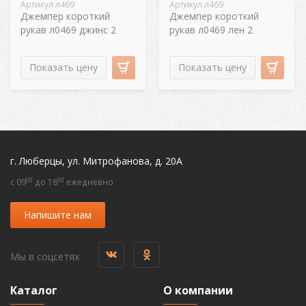
Артикул л469
Артикул л469
Джемпер короткий
Джемпер короткий
рукав л0469 джинс 2
рукав л0469 лен 2
Показать цену
Показать цену
г. Люберцы, ул. Митрофанова, д. 20А
00
00
c 09
до 18
ежедневно
Напишите нам
Мы в соцсетях
Каталог
О компании