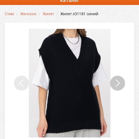
Каталог
Стим
Женское
Жилет
Жилет л31181 синий