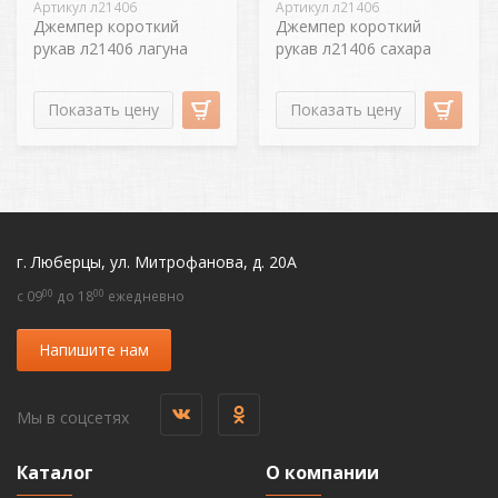
Артикул л21406
Артикул л21406
Джемпер короткий
Джемпер короткий
рукав л21406 лагуна
рукав л21406 сахара
Показать цену
Показать цену
г. Люберцы, ул. Митрофанова, д. 20А
00
00
c 09
до 18
ежедневно
Напишите нам
Мы в соцсетях
Каталог
О компании