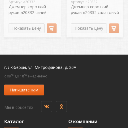
Артикул л20332
Артикул л20332
Джемпер короткий
Джемпер короткий
рукав л20332 синий
рукав л20332 салатовый
Показать цену
Показать цену
г. Люберцы, ул. Митрофанова, д. 20А
00
00
c 09
до 18
ежедневно
Напишите нам
Мы в соцсетях
Каталог
О компании