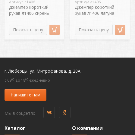
Артикул л1406
Артикул л1406
Джемпер короткий
Джемпер короткий
рукав л1406 сирень
рукав л1406 лагуна
Показать цену
Показать цену
г. Люберцы, ул. Митрофанова, д. 20А
00
00
c 09
до 18
ежедневно
Напишите нам
Мы в соцсетях
Каталог
О компании