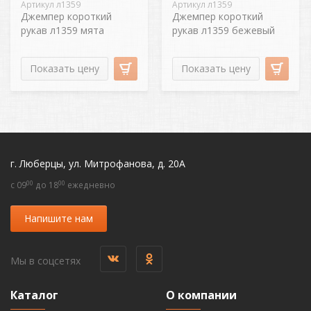
Артикул л1359
Артикул л1359
Джемпер короткий
Джемпер короткий
рукав л1359 мята
рукав л1359 бежевый
Показать цену
Показать цену
г. Люберцы, ул. Митрофанова, д. 20А
00
00
c 09
до 18
ежедневно
Напишите нам
Мы в соцсетях
Каталог
О компании