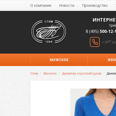
О компании
Новости
Производство
ИНТЕРНЕ
три
8 (495)
500-12-
00
c 09
до
МУЖСКОЕ
ЖЕН
Стим
Женское
Джемпер короткий рукав
Джемп