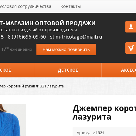
Условия сотрудничества
Контакты
Т-МАГАЗИН ОПТОВОЙ ПРОДАЖИ
котажных изделий от производителя
15
8 (916)696-09-60
stim-tricotage@mail.ru
00
Нам можно позвонить
 18
ежедневно
СКОЕ
ДЕТСКОЕ
АКСЕС
ер короткий рукав л1321 лазурита
Джемпер корот
лазурита
Артикул:
л1321