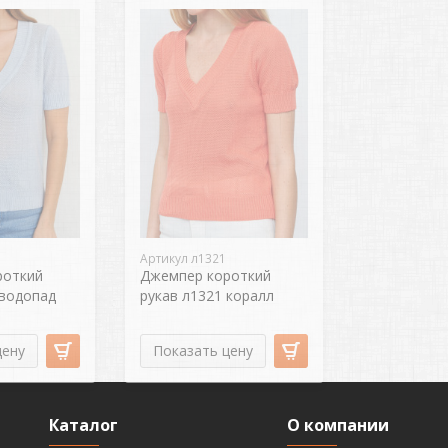
Артикул л1321
роткий
Джемпер короткий
 водопад
рукав л1321 коралл
цену
Показать цену
Каталог
О компании