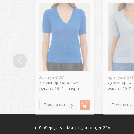
Артикул л1321
Артикул л1321
Джемпер короткий
Джемпер ко
рукав л1321 лазурита
рукав л1321
Показать цену
Показать 
г. Люберцы, ул. Митрофанова, д. 20А