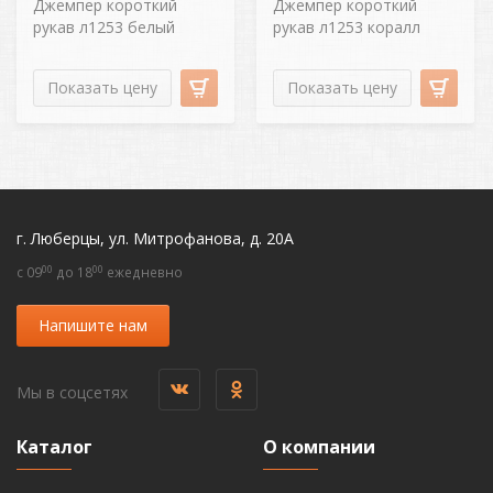
Джемпер короткий
Джемпер короткий
рукав л1253 белый
рукав л1253 коралл
Показать цену
Показать цену
г. Люберцы, ул. Митрофанова, д. 20А
00
00
c 09
до 18
ежедневно
Напишите нам
Мы в соцсетях
Каталог
О компании