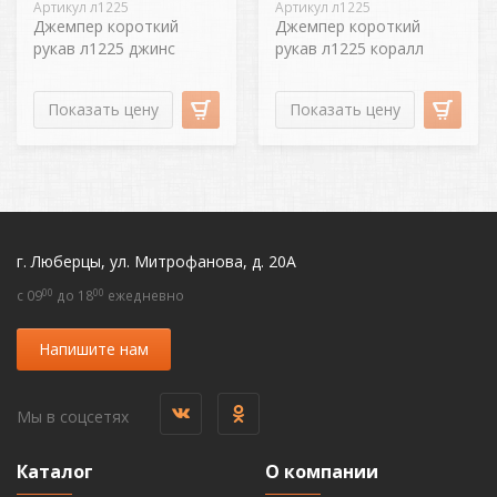
Артикул л1225
Артикул л1225
Джемпер короткий
Джемпер короткий
рукав л1225 джинс
рукав л1225 коралл
Показать цену
Показать цену
г. Люберцы, ул. Митрофанова, д. 20А
00
00
c 09
до 18
ежедневно
Напишите нам
Мы в соцсетях
Каталог
О компании