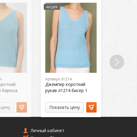
АКЦИЯ
АКЦИЯ
4
Артикул л1214
Артикул л1
ороткий
Джемпер короткий
Джемпер 
4 бирюза
рукав л1214 бисер 1
рукав л12
 цену
Показать цену
Показат
Личный кабинет