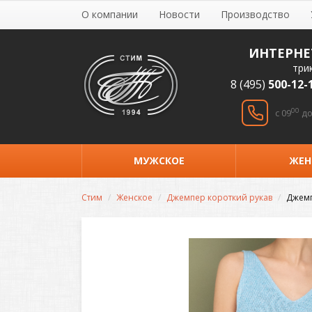
О компании
Новости
Производство
ИНТЕРНЕ
три
8 (495)
500-12-
00
c 09
до
МУЖСКОЕ
ЖЕН
Стим
Женское
Джемпер короткий рукав
Джемп