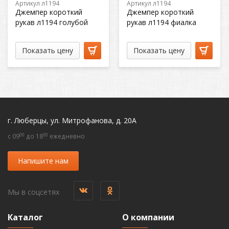
Артикул л1194
Артикул л1194
Джемпер короткий
Джемпер короткий
рукав л1194 голубой
рукав л1194 фиалка
Показать цену
Показать цену
г. Люберцы, ул. Митрофанова, д. 20А
00
00
c 09
до 18
ежедневно
Напишите нам
Мы в соцсетях
Каталог
О компании