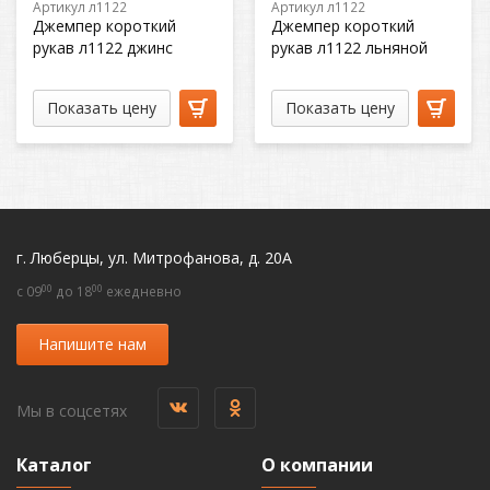
Артикул л1122
Артикул л1122
Джемпер короткий
Джемпер короткий
рукав л1122 джинс
рукав л1122 льняной
Показать цену
Показать цену
г. Люберцы, ул. Митрофанова, д. 20А
00
00
c 09
до 18
ежедневно
Напишите нам
Мы в соцсетях
Каталог
О компании