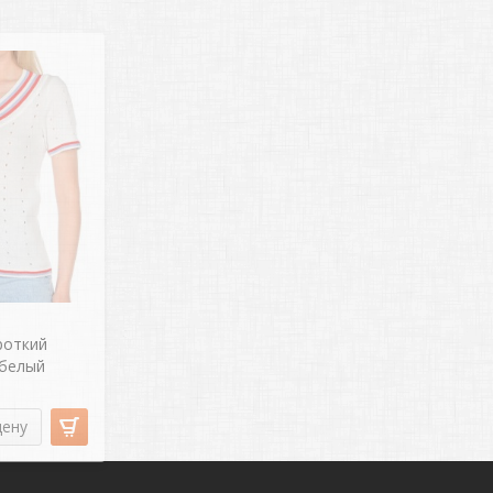
роткий
 белый
цену