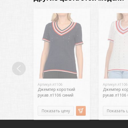
Артикул л1106
Артикул л1106
Джемпер короткий
Джемпер ко
рукав л1106 синий
рукав л1106
Показать цену
Показать 