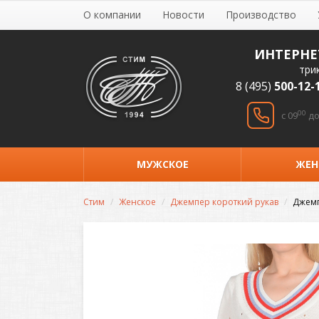
О компании
Новости
Производство
ИНТЕРНЕ
три
8 (495)
500-12-
00
c 09
до
МУЖСКОЕ
ЖЕН
Стим
Женское
Джемпер короткий рукав
Джемп