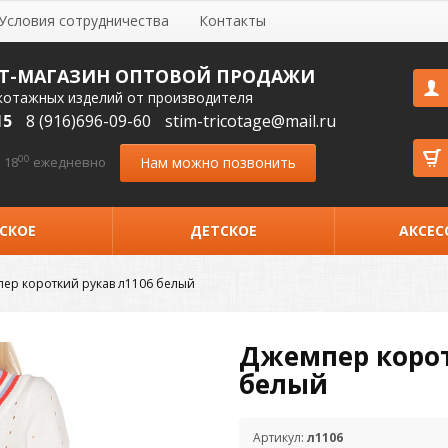
Условия сотрудничества
Контакты
Т-МАГАЗИН ОПТОВОЙ ПРОДАЖИ
котажных изделий от производителя
15
8 (916)696-09-60
stim-tricotage@mail.ru
00
Нам можно позвонить
 18
ежедневно
СКОЕ
ДЕТСКОЕ
АКСЕС
ер короткий рукав л1106 белый
Джемпер корот
белый
Артикул:
л1106