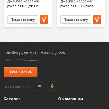
Джемпер короткий
Джемпер короткий
рукав л1105 джинс
рукав л1105 бирюза
Показать цену
Показать цену
г. Люберцы, ул. Митрофанова, д. 20А
00
00
c 09
до 18
ежедневно
Напишите нам
Мы в соцсетях
Каталог
О компании