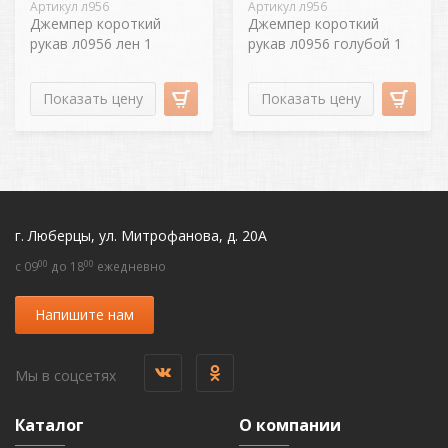
Артикул л956
Артикул л956
Джемпер короткий
Джемпер короткий
рукав л0956 лен 1
рукав л0956 голубой 1
Показать цену
Показать цену
г. Люберцы, ул. Митрофанова, д. 20А
00
00
c 09
до 18
ежедневно
Напишите нам
Мы в соцсетях
Каталог
О компании