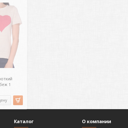
роткий
 беж 1
цену
Каталог
О компании