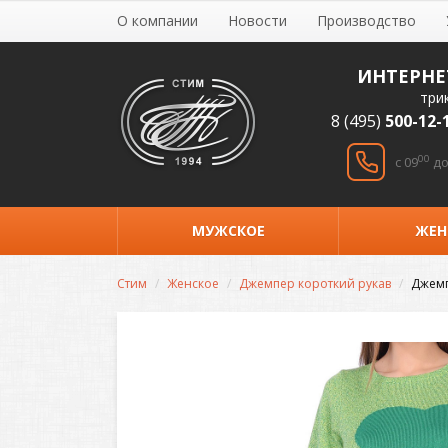
О компании
Новости
Производство
ИНТЕРНЕ
три
8 (495)
500-12-
00
c 09
до
МУЖСКОЕ
ЖЕН
Стим
Женское
Джемпер короткий рукав
Джемп