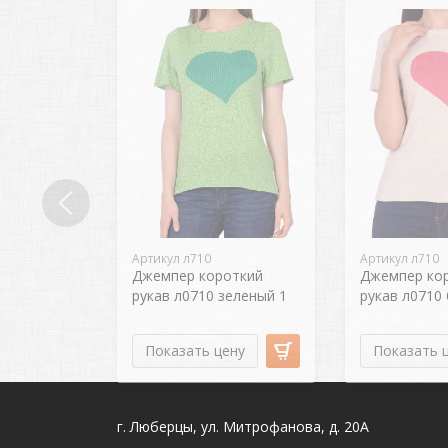
Артикул л710
Артикул л710
Джемпер короткий
Джемпер ко
рукав л0710 зеленый 1
рукав л0710
Показать цену
Показать 
г. Люберцы, ул. Митрофанова, д. 20А