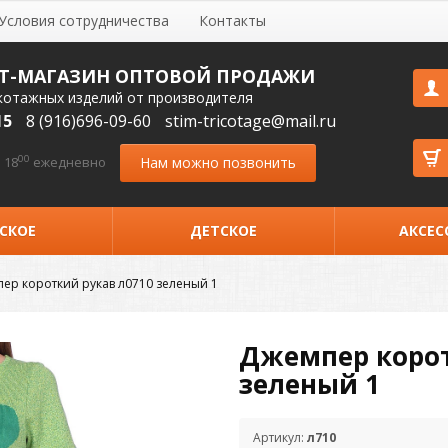
Условия сотрудничества
Контакты
Т-МАГАЗИН ОПТОВОЙ ПРОДАЖИ
котажных изделий от производителя
15
8 (916)696-09-60
stim-tricotage@mail.ru
00
Нам можно позвонить
 18
ежедневно
СКОЕ
ДЕТСКОЕ
АКСЕС
ер короткий рукав л0710 зеленый 1
Джемпер корот
зеленый 1
Артикул:
л710