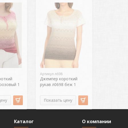
Артикул л698
роткий
Джемпер короткий
 розовый 1
рукав л0698 беж 1
цену
Показать цену
Каталог
О компании