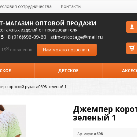
Условия сотрудничества
Контакты
Т-МАГАЗИН ОПТОВОЙ ПРОДАЖИ
котажных изделий от производителя
15
8 (916)696-09-60
stim-tricotage@mail.ru
00
Нам можно позвонить
 18
ежедневно
СКОЕ
ДЕТСКОЕ
АКСЕС
ер короткий рукав л0698 зеленый 1
Джемпер корот
зеленый 1
Артикул:
л698