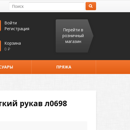
Войти
Регистрация
Перейти в
розничный
магазин
Корзина
0
₽
СУАРЫ
ПРЯЖА
кий рукав л0698