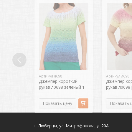
Артикул л698
Артикул л698
Джемпер короткий
Джемпер ко
рукав л0698 зеленый 1
рукав л0698
Показать цену
Показать 
г. Люберцы, ул. Митрофанова, д. 20А