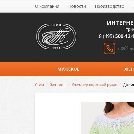
О компании
Новости
Производство
ИНТЕРНЕ
три
8 (495)
500-12-
00
c 09
до
МУЖСКОЕ
ЖЕН
Стим
Женское
Джемпер короткий рукав
Джемп