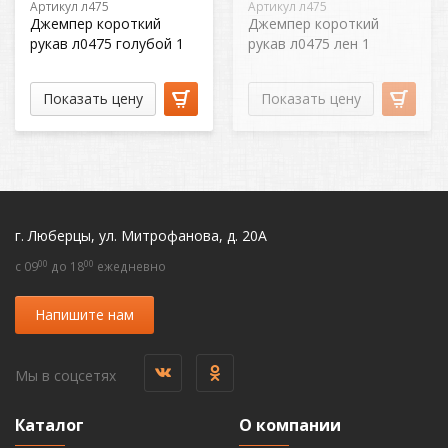
Артикул л475
Артикул л475
Джемпер короткий
Джемпер короткий
рукав л0475 голубой 1
рукав л0475 лен 1
Показать цену
Показать цену
г. Люберцы, ул. Митрофанова, д. 20А
00
00
c 09
до 18
ежедневно
Напишите нам
Мы в соцсетях
Каталог
О компании