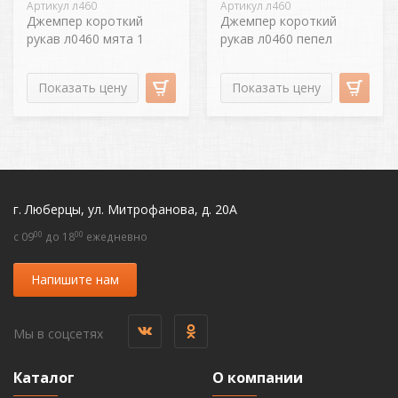
Артикул л460
Артикул л460
Джемпер короткий
Джемпер короткий
рукав л0460 мята 1
рукав л0460 пепел
Показать цену
Показать цену
г. Люберцы, ул. Митрофанова, д. 20А
00
00
c 09
до 18
ежедневно
Напишите нам
Мы в соцсетях
Каталог
О компании