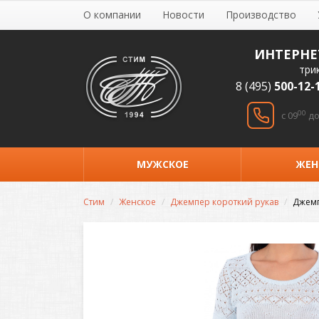
О компании
Новости
Производство
ИНТЕРНЕ
три
8 (495)
500-12-
00
c 09
до
МУЖСКОЕ
ЖЕН
Стим
Женское
Джемпер короткий рукав
Джемп