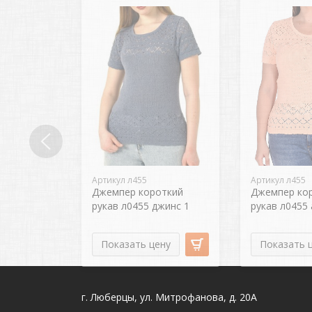
Артикул л455
Артикул л455
Джемпер короткий
Джемпер ко
рукав л0455 джинс 1
рукав л0455 
Показать цену
Показать 
г. Люберцы, ул. Митрофанова, д. 20А