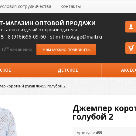
Условия сотрудничества
Контакты
Т-МАГАЗИН ОПТОВОЙ ПРОДАЖИ
котажных изделий от производителя
15
8 (916)696-09-60
stim-tricotage@mail.ru
00
Нам можно позвонить
 18
ежедневно
СКОЕ
ДЕТСКОЕ
АКСЕС
ер короткий рукав л0455 голубой 2
Джемпер корот
голубой 2
Артикул:
л455