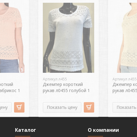
Артикул л455
Артикул л455
роткий
Джемпер короткий
Джемпер к
абрикос 1
рукав л0455 голубой 1
рукав л0455
цену
Показать цену
Показать
Каталог
О компании