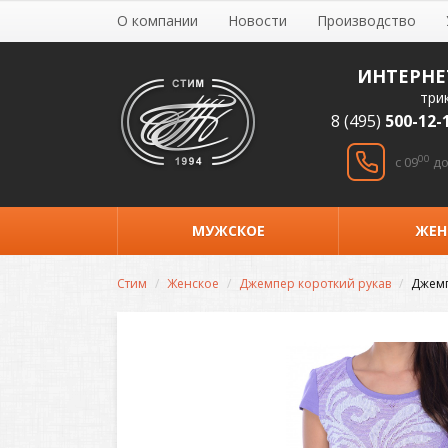
О компании
Новости
Производство
ИНТЕРНЕ
три
8 (495)
500-12-
00
c 09
до
МУЖСКОЕ
ЖЕН
Стим
Женское
Джемпер короткий рукав
Джемп