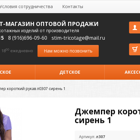
Условия сотрудничества
Контакты
Т-МАГАЗИН ОПТОВОЙ ПРОДАЖИ
котажных изделий от производителя
15
8 (916)696-09-60
stim-tricotage@mail.ru
00
Нам можно позвонить
 18
ежедневно
СКОЕ
ДЕТСКОЕ
АКСЕС
ер короткий рукав л0307 сирень 1
Джемпер корот
сирень 1
Артикул:
л307