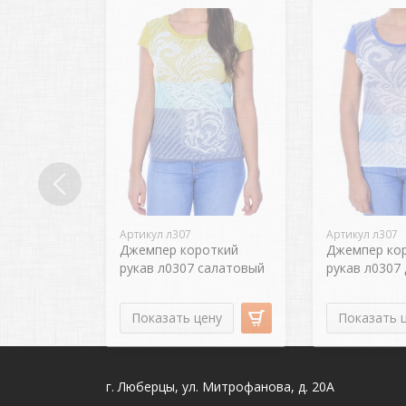
Артикул л307
Артикул л307
Джемпер короткий
Джемпер ко
рукав л0307 салатовый
рукав л0307
1
Показать цену
Показать 
г. Люберцы, ул. Митрофанова, д. 20А