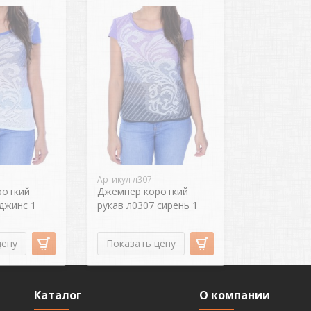
Артикул л307
роткий
Джемпер короткий
 джинс 1
рукав л0307 сирень 1
цену
Показать цену
Каталог
О компании