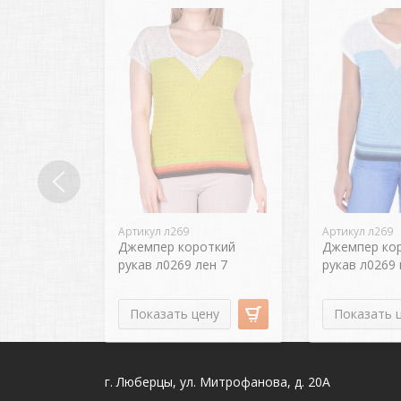
Артикул л269
Артикул л269
Джемпер короткий
Джемпер ко
рукав л0269 лен 7
рукав л0269 
Показать цену
Показать 
г. Люберцы, ул. Митрофанова, д. 20А