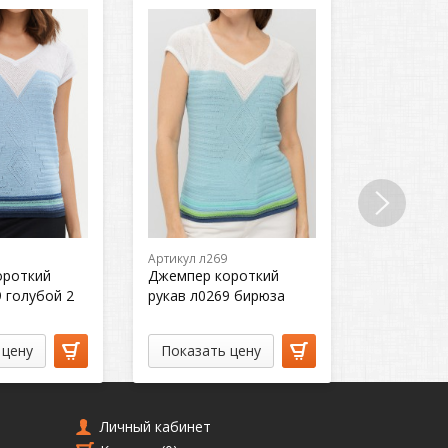
Артикул л269
Артикул л2
ороткий
Джемпер короткий
Джемпер 
9 голубой 2
рукав л0269 бирюза
рукав л02
 цену
Показать цену
Показат
Личный кабинет