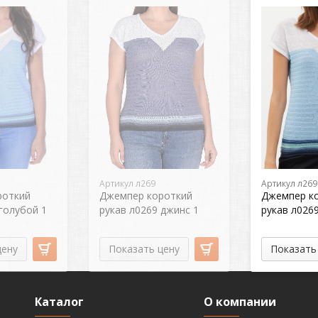
Артикул л269
Артикул л269
роткий
Джемпер короткий
Джемпер к
голубой 1
рукав л0269 джинс 1
рукав л026
цену
Показать цену
Показать
Каталог
О компании