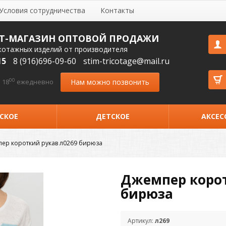
Условия сотрудничества
Контакты
Т-МАГАЗИН ОПТОВОЙ ПРОДАЖИ
котажных изделий от производителя
15
8 (916)696-09-60
stim-tricotage@mail.ru
00
Нам можно позвонить
 18
ежедневно
СКОЕ
ДЕТСКОЕ
АКСЕС
ер короткий рукав л0269 бирюза
Джемпер корот
бирюза
Артикул:
л269