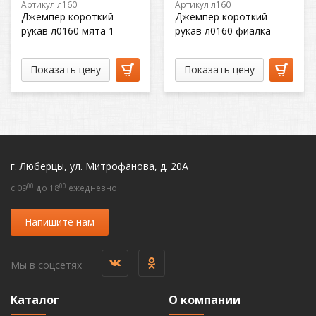
Артикул л160
Артикул л160
Джемпер короткий
Джемпер короткий
рукав л0160 мята 1
рукав л0160 фиалка
Показать цену
Показать цену
г. Люберцы, ул. Митрофанова, д. 20А
00
00
c 09
до 18
ежедневно
Напишите нам
Мы в соцсетях
Каталог
О компании