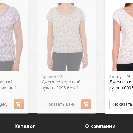
Артикул л95
Артикул л95
роткий
Джемпер короткий
Джемпер к
сирень 1
рукав л0095 беж 1
рукав л0095
цену
Показать цену
Показать
Каталог
О компании