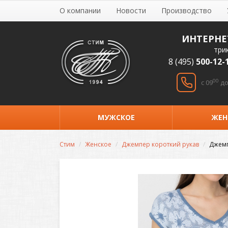
О компании
Новости
Производство
ИНТЕРНЕ
три
8 (495)
500-12-
00
c 09
до
МУЖСКОЕ
ЖЕН
Стим
Женское
Джемпер короткий рукав
Джемп