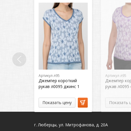
Артикул л95
Артикул л95
Джемпер короткий
Джемпер ко
рукав л0095 джинс 1
рукав л0095 
Показать цену
Показать 
г. Люберцы, ул. Митрофанова, д. 20А