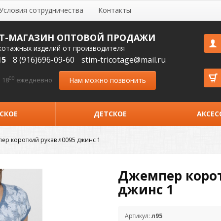
Условия сотрудничества
Контакты
Т-МАГАЗИН ОПТОВОЙ ПРОДАЖИ
котажных изделий от производителя
15
8 (916)696-09-60
stim-tricotage@mail.ru
00
Нам можно позвонить
 18
ежедневно
СКОЕ
ДЕТСКОЕ
АКСЕС
ер короткий рукав л0095 джинс 1
Джемпер корот
джинс 1
Артикул:
л95