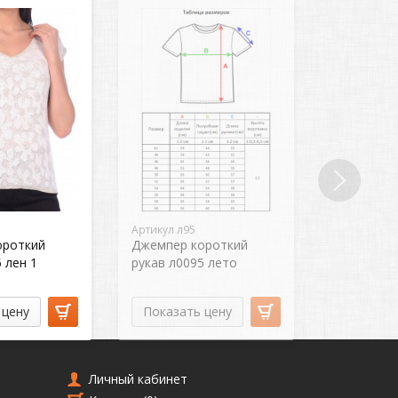
Артикул л95
ороткий
Джемпер короткий
 лен 1
рукав л0095 лето
 цену
Показать цену
Личный кабинет