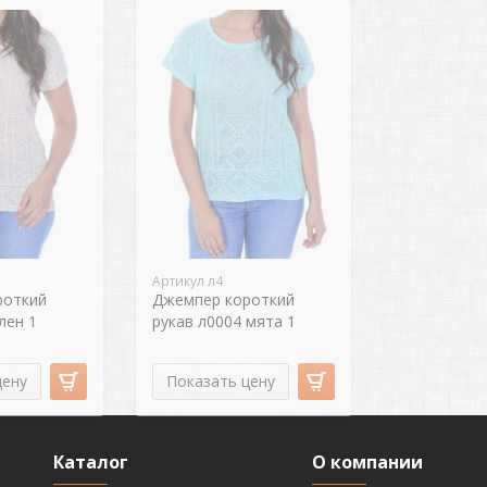
Артикул л4
роткий
Джемпер короткий
лен 1
рукав л0004 мята 1
цену
Показать цену
Каталог
О компании