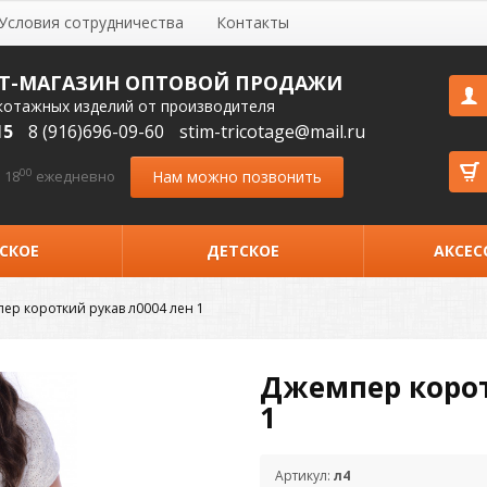
Условия сотрудничества
Контакты
Т-МАГАЗИН ОПТОВОЙ ПРОДАЖИ
котажных изделий от производителя
15
8 (916)696-09-60
stim-tricotage@mail.ru
00
Нам можно позвонить
 18
ежедневно
СКОЕ
ДЕТСКОЕ
АКСЕС
ер короткий рукав л0004 лен 1
Джемпер корот
1
Артикул:
л4