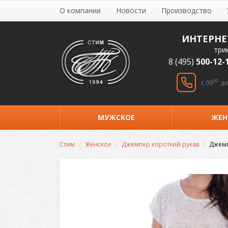
О компании
Новости
Производство
ИНТЕРНЕ
три
8 (495)
500-12-
00
c 09
до
МУЖСКОЕ
ЖЕН
Стим
Женское
Джемпер короткий рукав
Джемп