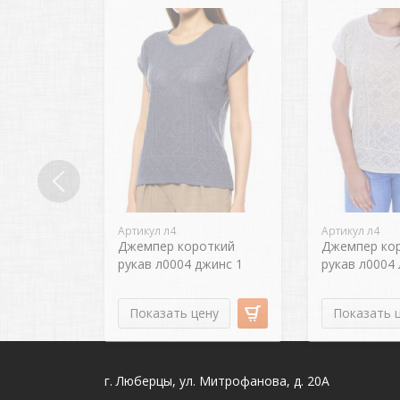
Артикул л4
Артикул л4
Джемпер короткий
Джемпер ко
рукав л0004 джинс 1
рукав л0004 
Показать цену
Показать 
г. Люберцы, ул. Митрофанова, д. 20А