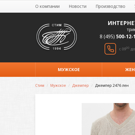
О компании
Новости
Производство
ИНТЕРНЕ
три
8 (495)
500-12-
00
c 09
до
МУЖСКОЕ
ЖЕН
Стим
Мужское
Джемпер
Джемпер 2476 лен