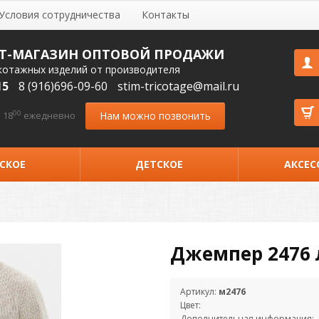
Условия сотрудничества
Контакты
Т-МАГАЗИН ОПТОВОЙ ПРОДАЖИ
котажных изделий от производителя
15
8 (916)696-09-60
stim-tricotage@mail.ru
00
Нам можно позвонить
 18
ежедневно
СКОЕ
ДЕТСКОЕ
АКСЕС
Джемпер 2476 
Артикул:
м2476
Цвет:
Дополнительная информация: